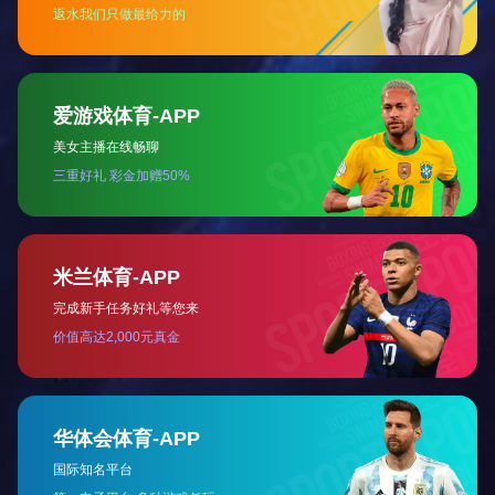
招标平
台
投资者中心
供应链
协同平
公司公告
台
联系我
定期报告
们
股票信息
招聘信
息
English
联系方式
互动交流
新闻中心
天能动态
行业资讯
社会责任