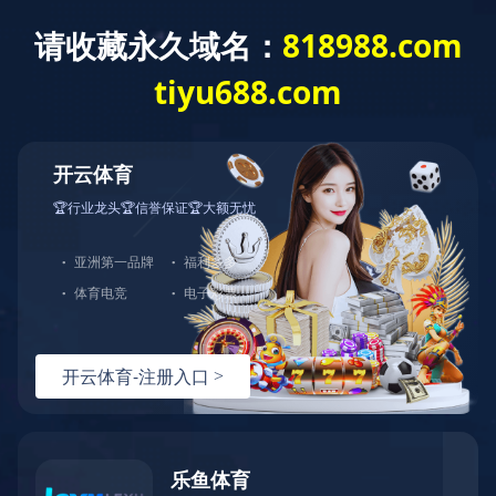
新闻资讯
首页
MK官
/
方网站
新闻资讯
走进天
能
天能动态
公司简
行业资讯
介
领
社会责任
导致辞
发展历
回望·前行丨天能重工2024年大事记回顾
程
企
业文化
MK官方网站

组织架
06
构
荣
2021-05
誉资质
厂容厂
“ 能 ”——记MK(中国)一站式服务官网
貌
加
入天能
主营业

MK(中国)一站式服务官网： : 2021-05--06

浏览量 : 0